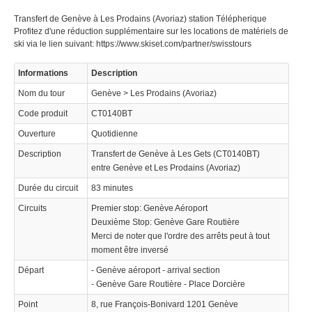
Transfert de Genève à Les Prodains (Avoriaz) station Télépherique
Profitez d'une réduction supplémentaire sur les locations de matériels de
ski via le lien suivant: https://www.skiset.com/partner/swisstours
Informations
Description
© 2021 Swisstours Transports SA - All rights reserved.
Nom du tour
Genève > Les Prodains (Avoriaz)
Code produit
CT0140BT
Ouverture
Quotidienne
Description
Transfert de Genève à Les Gets (CT0140BT)
entre Genève et Les Prodains (Avoriaz)
Durée du circuit
83 minutes
Circuits
Premier stop: Genève Aéroport
Deuxième Stop: Genève Gare Routière
Merci de noter que l'ordre des arrêts peut à tout
moment être inversé
Départ
- Genève aéroport - arrival section
- Genève Gare Routière - Place Dorcière
Point
8, rue François-Bonivard 1201 Genève