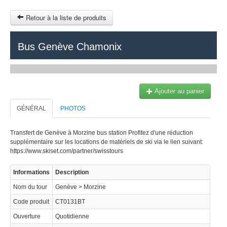
Retour à la liste de produits
HOME
Bus Genève Chamonix
I-GENÈVE
Contact
I-CHAMONIX
Ajouter au panier
INFO
Swisstours transports SA
info@swisstours-transport.ch
GÉNÉRAL
PHOTOS
PLAN DU SITE
Transfert de Genève à Morzine bus station Profitez d'une réduction
A propos de nous
OTHER SITES
supplémentaire sur les locations de matériels de ski via le lien suivant:
https://www.skiset.com/partner/swisstours
FR
Swisstours Transport SA a été fondé en 1986. Spécialisés dans le
Informations
Description
transport de personnes individuelles, nous sommes les leaders
$
incontestés au départ de Genève avec plus de 100'000 personnes
Nom du tour
Genève > Morzine
qui chaque année nous font confiance.
MON PANIER
Code produit
CT0131BT
CONNEXION
Ouverture
Quotidienne
Opéré par